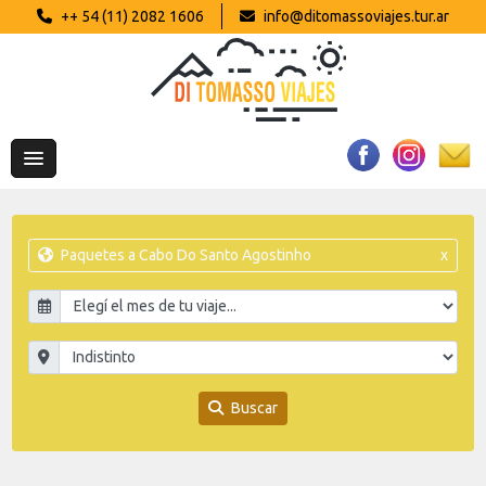
++ 54 (11) 2082 1606
info@ditomassoviajes.tur.ar
Paquetes a Cabo Do Santo Agostinho
x
Buscar