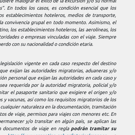
pudiere malograr el éxito de la excursión y/o su normal
s”. En todos los casos, es condición esencial que los
os establecimientos hoteleros, medios de transporte,
n la convivencia grupal en todo momento. Asimismo, el
no, los establecimientos hoteleros, las aerolíneas, los
autoridades o empresas vinculadas con el viaje. Siempre
erdo con su nacionalidad o condición etaria.
 legislación vigente en cada caso respecto del destino
que exijan las autoridades migratorias, aduaneras y/o
ción personal que exijan las autoridades en cada caso y
a requerida por la autoridad migratoria, policial y/o
mitar el pasaporte sanitario que exigiere el origen y/o
 y vacunas, así como los requisitos migratorios de los
 cualquier naturaleza en la documentación, tramitación
tos de viaje, permisos para viajes con menores etc. En
rmanecer y/o transitar en algún país, se aplican las
on documentos de viaje en regla
podrán tramitar su