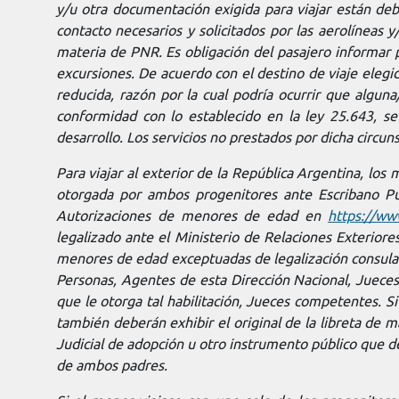
y/u otra documentación exigida para viajar están de
contacto necesarios y solicitados por las aerolíneas
materia de PNR. Es obligación del pasajero informar 
excursiones. De acuerdo con el destino de viaje elegid
reducida, razón por la cual podría ocurrir que alguna
conformidad con lo establecido en la ley 25.643, s
desarrollo. Los servicios no prestados por dicha circu
Para viajar al exterior de la República Argentina, l
otorgada por ambos progenitores ante Escribano Públ
Autorizaciones de menores de edad en
https://ww
legalizado ante el Ministerio de Relaciones Exteriore
menores de edad exceptuadas de legalización consular.
Personas, Agentes de esta Dirección Nacional, Jueces d
que le otorga tal habilitación, Jueces competentes. S
también deberán exhibir el original de la libreta de mat
Judicial de adopción u otro instrumento público que dé 
de ambos padres.