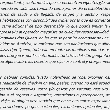
correspondiente, conforme las que se encuentren vigentes y/o ra
 indicada en cada caso tomando como primer día el establecido 
rarios de salida o de llegada, de origen y a destino, res
habitaciones con disponibilidad triple; por lo que es corrient
 cama adicional de tipo desarmable, lo que podría limitar la 
empresa y/u al operador mayorista de cualquier responsabilidad 
imoniales tipo Queen, en las que se permite acomodar de una a
nidos de América, se entiende que son habitaciones que alber
zas tipo Queen, todo ello en tanto las medidas sanitarias así 
iales otorgadas por las autoridades turísticas del sitio geográ
 alguna sobre los criterios que rijan ese control y otorgamien
as, bebidas, comidas, lavado y planchado de ropa, propinas, ga
realización de check-in on line, peajes, cuando no esté especif
estión de reservas, costo y/o gastos por vacunas, test y/o 
stino o el regreso a Argentina, retenciones o percepciones, ac
iajar, ni ningún otro servicio que no se encuentre expresamen
, atracciones, parques nacionales, excursiones opcionales, im