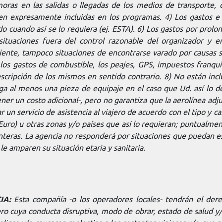
moras en las salidas o llegadas de los medios de transporte, 
en expresamente incluidas en los programas. 4) Los gastos e i
do cuando así se lo requiera (ej. ESTA). 6) Los gastos por prolo
o situaciones fuera del control razonable del organizador y
diente, tampoco situaciones de encontrarse varado por causas 
 los gastos de combustible, los peajes, GPS
, impuestos franqui
escripción de los mismos en sentido contrario. 8) No están inc
ga al menos una pieza de equipaje en el caso que Ud. así lo dese
er un costo adicional-, pero no garantiza que la aerolínea adjud
r un servic
io de asistencia al viajero de acuerdo con el tipo y car
Euro) u otras zonas y/o países que así lo requieran; puntualme
nteras. La agencia no responderá por situaciones que puedan est
e amparen su situación etaria y sanitaria.
IA:
Esta compañía -o los operadores locales- tendrán el dere
jero cuya conducta disruptiva, modo de obrar, estado de salud y