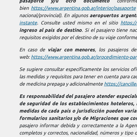
pasaporte y/u otro documento
conforme
bien
https://www.argentina.gob.ar/interior/pasaporte
nacional/provincial).
En algunos
aeropuertos argent
instante
.
Consulte usted mismo en el sitio
https:/
ingreso al país de destino
. Si el pasajero tiene na
requisitos exigidos por el destino de su viaje conform
En caso de
viajar con menores
, los pasajeros de
web:
https://www.argentina.gob.ar/procedimiento-par
Se sugiere consultar específicamente los servicios of
las medidas y requisitos para tener en cuenta para ca
de medicina prepaga y adicionalmente
https://cancille
Es responsabilidad del pasajero atender especialm
de seguridad de los establecimientos hoteleros
medidas de cada país o jurisdicción pueden varia
formularios sanitarios y/o de Migraciones que cor
pasajero informar debida y correctamente a la Agenc
completos y correctos, nacionalidad, números y tipo 