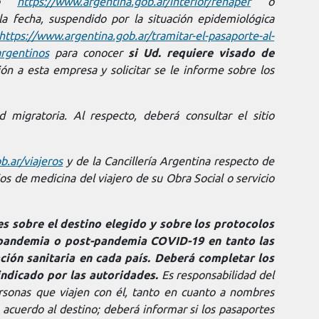
tio
https://www.argentina.gob.ar/interior/renaper
o
la fecha, suspendido por la situación epidemiológica
https://www.argentina.gob.ar/tramitar-el-pasaporte-al-
argentinos
para conocer
si Ud. requiere visado de
ción a esta empresa y solicitar se le informe sobre los
 migratoria. Al respecto, deberá consultar el sitio
b.ar/viajeros
y de la Cancillería Argentina respecto de
os de medicina del viajero de su Obra Social o servicio
es sobre el destino elegido y sobre los protocolos
 pandemia o post-pandemia COVID-19 en tanto las
ción sanitaria en cada país. Deberá completar los
indicado por las autoridades.
Es responsabilidad del
ersonas que viajen con él, tanto en cuanto a nombres
acuerdo al destino; deberá informar si los pasaportes