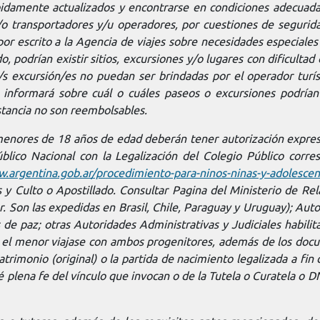
bidamente actualizados y encontrarse en condiciones adecuada
 y/o transportadores y/u operadores, por cuestiones de seguri
por escrito a la Agencia de viajes sobre necesidades especiale
o, podrían existir sitios, excursiones y/o lugares con dificulta
/s excursión/es no puedan ser brindadas por el operador turísti
e informará sobre cuál o cuáles paseos o excursiones podrían
nstancia no son reembolsables.
os menores de 18 años de edad deberán tener autorización expre
ico Nacional con la Legalización del Colegio Público corres
w.argentina.gob.ar/procedimiento-para-ninos-ninas-y-adolescen
s y Culto o Apostillado. Consultar Pagina del Ministerio de Rel
 Son las expedidas en Brasil, Chile, Paraguay y Uruguay); Autor
e paz; otras Autoridades Administrativas y Judiciales habilita
i el menor viajase con ambos progenitores, además de los docu
rimonio (original) o la partida de nacimiento legalizada a fin de
plena fe del vínculo que invocan o de la Tutela o Curatela o DN