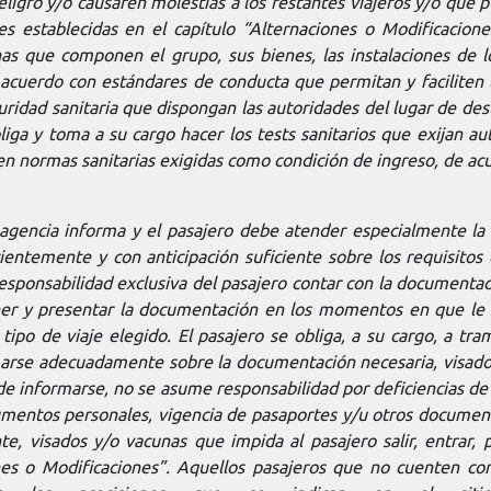
ligro y/o causaren molestias a los restantes viajeros y/o que 
des establecidas en el capítulo “Alternaciones o Modificacione
as que componen el grupo, sus bienes, las instalaciones de l
de acuerdo con estándares de conducta que permitan y facilite
ridad sanitaria que dispongan las autoridades del lugar de desti
obliga y toma a su cargo hacer los tests sanitarios que exijan 
nen normas sanitarias exigidas como condición de ingreso, de acu
la agencia informa y el pasajero debe atender especialmente la
ientemente y con anticipación suficiente sobre los requisitos 
 responsabilidad exclusiva del pasajero contar con la documenta
ner y presentar la documentación en los momentos en que le se
ipo de viaje elegido. El pasajero se obliga, a su cargo, a tra
marse adecuadamente sobre la documentación necesaria, visados
de informarse, no se asume responsabilidad por deficiencias de
cumentos personales, vigencia de pasaportes y/u otros documen
visados y/o vacunas que impida al pasajero salir, entrar, pe
ones o Modificaciones”. Aquellos pasajeros que no cuenten c