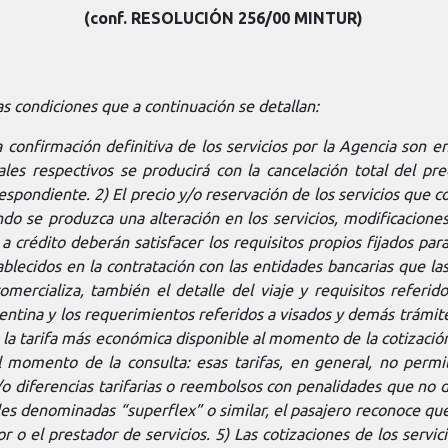
(conf. RESOLUCIÓN 256/00 MINTUR)
las condiciones que a continuación se detallan:
a confirmación definitiva de los servicios por la Agencia son 
inales respectivos se producirá con la cancelación total del p
respondiente. 2) El precio y/o reservación de los servicios que 
do se produzca una alteración en los servicios, modificaciones
a crédito deberán satisfacer los requisitos propios fijados pa
ablecidos en la contratación con las entidades bancarias que l
omercializa, también el detalle del viaje y requisitos referi
entina y los requerimientos referidos a visados y demás trámite
 la tarifa más económica disponible al momento de la cotizació
l momento de la consulta: esas tarifas, en general, no permi
/o diferencias tarifarias o reembolsos con penalidades que no 
es denominadas “superflex” o similar, el pasajero reconoce que
r o el prestador de servicios. 5) Las cotizaciones de los ser