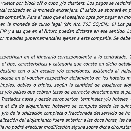
s vuelos por block off o cupo y/o charters. Los pagos se recibi
al cotizado en la moneda extranjera. El saldo, se abonará en pe
sta compañía. Para el caso que el pasajero opte por pagar en mo
n en la moneda de curso legal (cfr. Art. 765 CCyCN). 6) Los 
IP y a las que en el futuro puedan dictarse en ese sentido. L
por medidas gubernamentales ajenas a esta compañía. Se deberá
especifican en el itinerario correspondiente a lo contratado.
el tipo, características y categoría que conste en dicho detalle
estino con o sin escalas y/o conexiones; asistencia al viaj
cada en el voucher respectivo; alojamiento en los hoteles me
ples, dobles o triples, según la cantidad de pasajeros aloj
des y/o países que cobren tasas de pernocte directamente al p
 Traslados hasta y desde aeropuertos, terminales y/u hoteles, 
e el día de alojamiento hotelero se computa desde las quince
/o de la utilización completa o fraccionada del servicio de hot
inalización del alojamiento fuere anterior a las doce horas, las 
ía no podrá efectuar modificación alguna sobre dicha circunstan