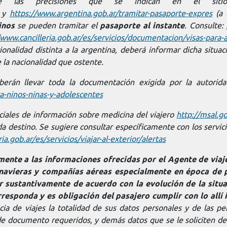
 las precisiones que se indican en el si
y
https://www.argentina.gob.ar/tramitar-pasaporte-expres
(a 
inos
se pueden tramitar el
pasaporte al instante
.
Consulte:
/www.cancilleria.gob.ar/es/servicios/documentacion/visas-para-
cionalidad distinta a la argentina, deberá informar dicha situa
e la nacionalidad que ostente.
berán llevar toda la documentación exigida por la autoridad
a-ninos-ninas-y-adolescentes
iciales de información sobre medicina del viajero
http://msal.go
da destino
. Se sugiere consultar específicamente con los servici
ria.gob.ar/es/servicios/viajar-al-exterior/alertas
ente a las informaciones ofrecidas por el Agente de viaj
, navieras y compañías aéreas especialmente en época de
r sustantivamente de acuerdo con la evolución de la situa
responda y es obligación del pasajero cumplir con lo allí 
ia de viajes la totalidad de sus datos personales y de las p
de documento requeridos, y demás datos que se le soliciten de 