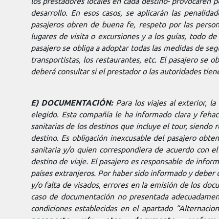
los prestadores locales en cada destino- provocaren pe
desarrollo. En esos casos, se aplicarán las penalida
pasajeros obren de buena fe, respeto por las person
lugares de visita o excursiones y a los guías, todo 
pasajero se obliga a adoptar todas las medidas de segu
transportistas, los restaurantes, etc. El pasajero se 
deberá consultar si el prestador o las autoridades tie
E) DOCUMENTACIÓN:
Para los viajes al exterior, 
elegido. Esta compañía le ha informado clara y fehac
sanitarias de los destinos que incluye el tour, siendo
destino. Es obligación inexcusable del pasajero obte
sanitaria y/o quien correspondiera de acuerdo con el t
destino de viaje. El pasajero es responsable de infor
países extranjeros. Por haber sido informado y deber 
y/o falta de visados, errores en la emisión de los do
caso de documentación no presentada adecuadamente, 
condiciones establecidas en el apartado “Alternaci