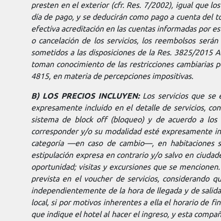
presten en el exterior (cfr. Res. 7/2002), igual que lo
día de pago, y se deducirán como pago a cuenta del tot
efectiva acreditación en las cuentas informadas por e
o cancelación de los servicios, los reembolsos será
sometidos a las disposiciones de la Res. 3825/2015 AF
toman conocimiento de las restricciones cambiarias 
4815, en materia de percepciones impositivas.
B) LOS PRECIOS INCLUYEN:
Los servicios que se 
expresamente incluido en el detalle de servicios, con 
sistema de block off (bloqueo) y de acuerdo a los d
corresponder y/o su modalidad esté expresamente indi
categoría —en caso de cambio—, en habitaciones sim
estipulación expresa en contrario y/o salvo en ciuda
oportunidad; visitas y excursiones que se mencionen.
prevista en el voucher de servicios, considerando qu
independientemente de la hora de llegada y de salida y
local, si por motivos inherentes a ella el horario de f
que indique el hotel al hacer el ingreso, y esta compañ