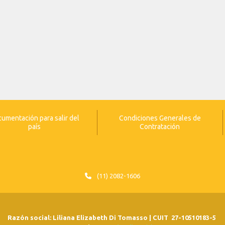
umentación para salir del
Condiciones Generales de
país
Contratación
(11) 2082-1606
Razón social: Liliana Elizabeth Di Tomasso | CUIT 27-10510183-5