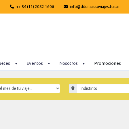
++ 54 (11) 2082 1606
info@ditomassoviajes.tur.ar
uetes
Eventos
Nosotros
Promociones