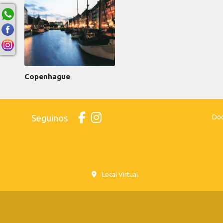
Copenhague
Seguinos
Doc
Local Virtual