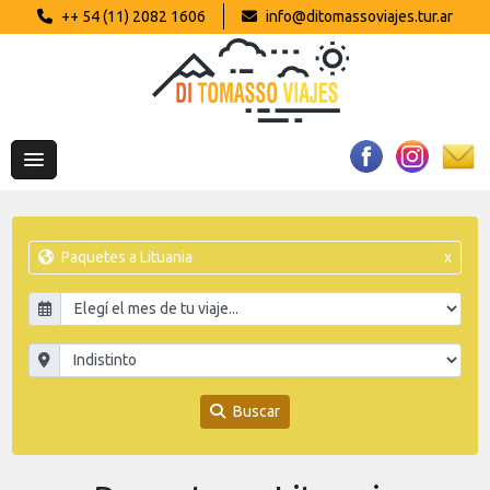
++ 54 (11) 2082 1606
info@ditomassoviajes.tur.ar
Paquetes a Lituania
x
Buscar