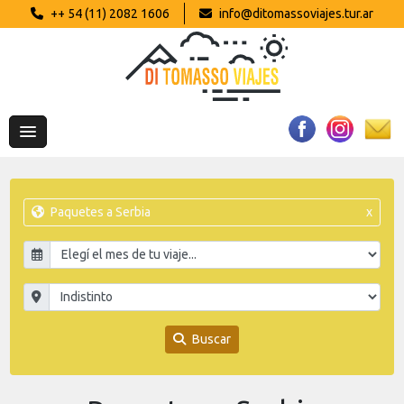
++ 54 (11) 2082 1606
info@ditomassoviajes.tur.ar
Paquetes a Serbia
x
Buscar