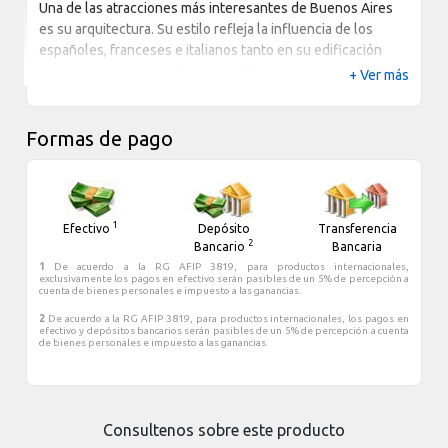
Una de las atracciones más interesantes de Buenos Aires
es su arquitectura. Su estilo refleja la influencia de los
españoles, franceses e italianos tanto en su edificación
como en su parquización. La ciudad cuenta con amplias
+ Ver más
avenidas, mansiones, edificios, extensos espacios verdes,
cientos de esculturas y una gran cantidad de iglesias; todo
integrado entre casas, edificios de oficinas
Formas de pago
y de departamentos y rascacielos modernos.
Buenos Aires no deja de sorprender con sus contrastes; en
ella conviven la mezcla de estilos que caracteriza a las
1
Efectivo
Depósito
Transferencia
grandes capitales del mundo: elegante, ruidosa, amante de
2
Bancario
Bancaria
la cultura, del tango, de interminables charlas de café, de
1
De acuerdo a la RG AFIP 3819, para productos internacionales,
salidas nocturnas y por supuesto: del fútbol.
exclusivamente los pagos en efectivo serán pasibles de un 5% de percepción a
cuenta de bienes personales e impuesto a las ganancias.
2
De acuerdo a la RG AFIP 3819, para productos internacionales, los pagos en
efectivo y depósitos bancarios serán pasibles de un 5% de percepción a cuenta
de bienes personales e impuesto a las ganancias.
Consultenos sobre este producto