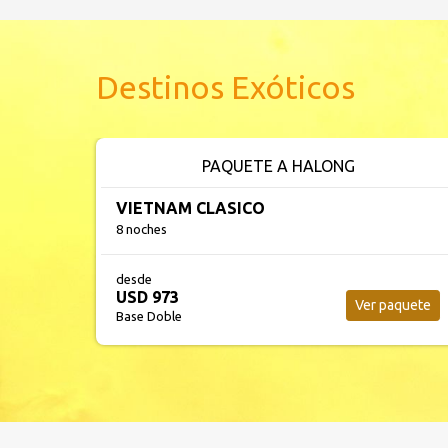
Destinos Exóticos
PAQUETE A HALONG
VIETNAM CLASICO
8 noches
desde
USD 973
Ver paquete
Base Doble