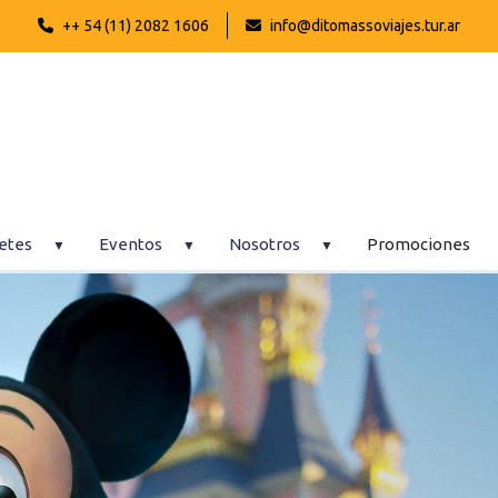
++ 54 (11) 2082 1606
info@ditomassoviajes.tur.ar
etes
Eventos
Nosotros
Promociones