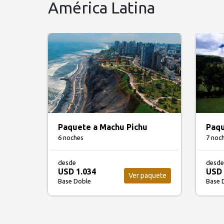
América Latina
Paquete a Machu Pichu
Paqu
6 noches
7 noc
desde
desde
USD 1.034
USD 
Ver paquete
Base Doble
Base 