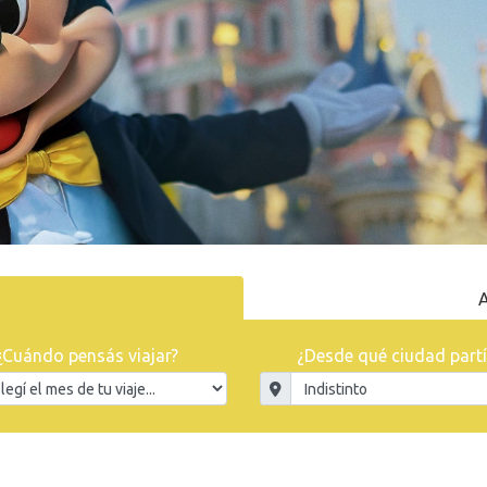
A
¿Cuándo pensás viajar?
¿Desde qué ciudad partí