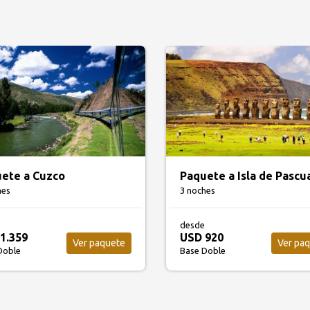
ete a Cuzco
Paquete a Isla de Pascu
hes
3 noches
desde
1.359
USD 920
Ver paquete
Ver pa
Doble
Base Doble