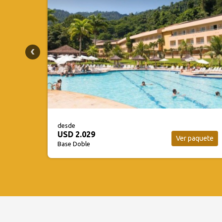
desde
USD 1.822
aquete
Ver paquete
Base Doble