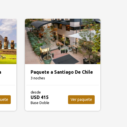
a
Paquete a Santiago De Chile
3 noches
desde
USD 415
quete
Ver paquete
Base Doble