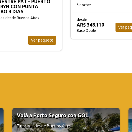
3 noches
hes
desde
AR$ 448.810
348.110
Ver pa
Ver paquete
Base Doble
Doble
Volá a Praia do Forte con SKY
7 noches
desde Buenos Aires