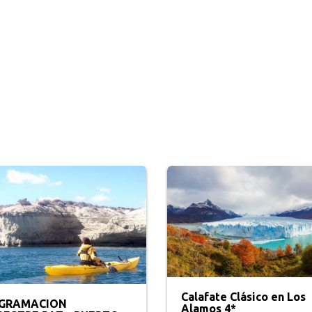
Salta Clásico en Design
fate Clásico en Los
Suites 5*
os 4*