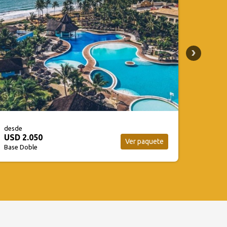
desde
desde
USD 2.110
USD 2
Ver paquete
Base Doble
Base D