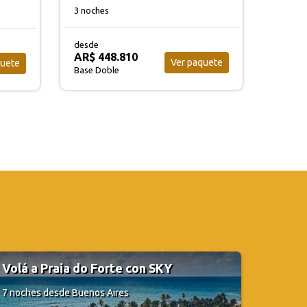
3 noches
desde
AR$ 9
desde
AR$ 627.370
Base D
quete
Ver paquete
Base Doble
Volá a Imbassaí con SKY
Volá 
GOL
7 noches
desde Buenos Aires
7 noch